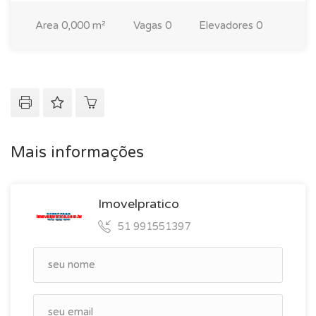
Area
0,000 m²
Vagas
0
Elevadores
0
Mais informações
Imovelpratico
51 991551397