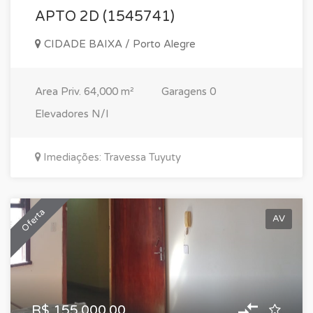
APTO 2D (1545741)
CIDADE BAIXA / Porto Alegre
Area Priv.
64,000 m²
Garagens
0
Elevadores
N/I
Imediações: Travessa Tuyuty
Oferta
AV
R$ 155.000,00