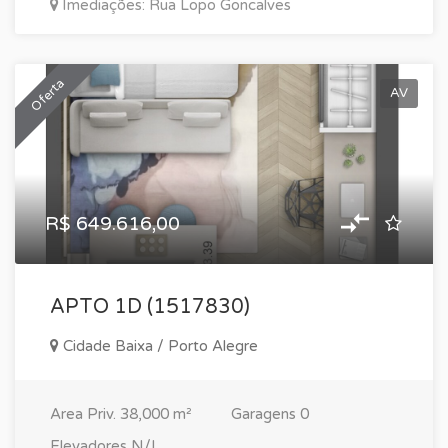
Imediações: Rua Lopo Goncalves
Oferta
AV
R$ 649.616,00
APTO 1D (1517830)
Cidade Baixa / Porto Alegre
Area Priv.
38,000 m²
Garagens
0
Elevadores
N/I