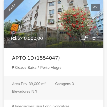
Oferta
AV
R$ 240.000,00
APTO 1D (1554047)
Cidade Baixa / Porto Alegre
Area Priv.
39,000 m²
Garagens
0
Elevadores
N/I
Imediações: Rua Lopo Gonçalves