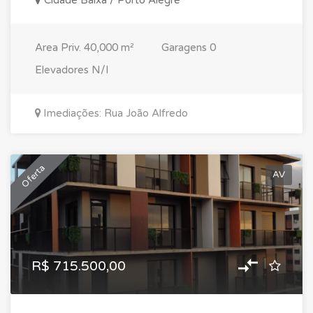
Cidade Baixa / Porto Alegre
Area Priv.
40,000 m²
Garagens
0
Elevadores
N/I
Imediações: Rua João Alfredo
Oferta
AV
R$ 715.500,00