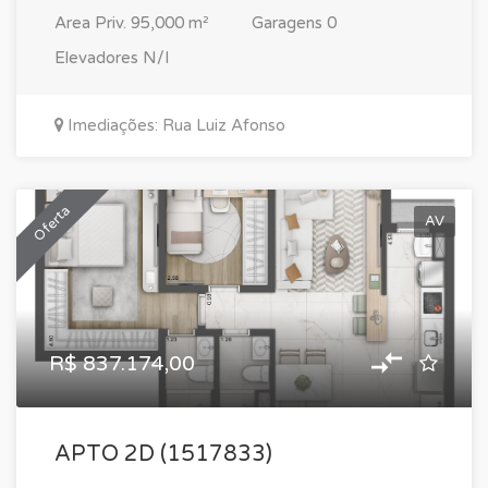
Area Priv.
95,000 m²
Garagens
0
Elevadores
N/I
Imediações: Rua Luiz Afonso
Oferta
AV
R$ 837.174,00
APTO 2D (1517833)