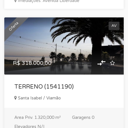
Imediações: Avenida Liberdade
Oferta
AV
R$ 318.000,00
TERRENO (1541190)
Santa Isabel / Viamão
Area Priv.
1.320,000 m²
Garagens
0
Elevadores
N/I