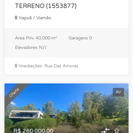
TERRENO (1553877)
Itapuã / Viamão
Area Priv.
40,000 m²
Garagens
0
Elevadores
N/I
Imediações: Rua Das Amoras
Oferta
AV
R$ 260.000,00