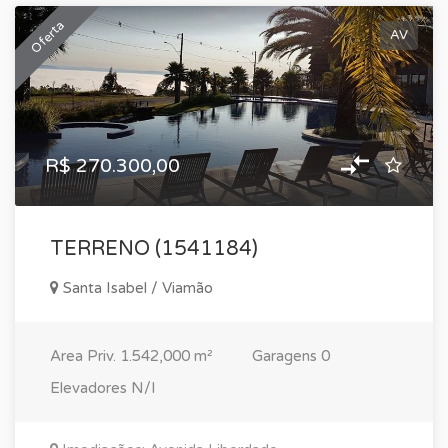
Oferta
AV
R$ 270.300,00
TERRENO (1541184)
Santa Isabel / Viamão
Area Priv.
1.542,000 m²
Garagens
0
Elevadores
N/I