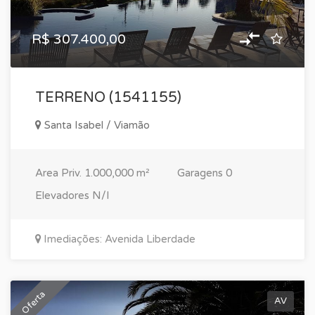
R$ 307.400,00
TERRENO (1541155)
Santa Isabel / Viamão
Area Priv.
1.000,000 m²
Garagens
0
Elevadores
N/I
Imediações: Avenida Liberdade
Oferta
AV