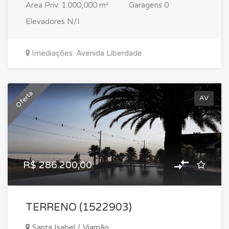
Area Priv.
1.000,000 m²
Garagens
0
Elevadores
N/I
Imediações: Avenida Liberdade
Oferta
AV
R$ 286.200,00
TERRENO (1522903)
Santa Isabel / Viamão