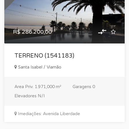
R$ 286.200,00
TERRENO (1541183)
Santa Isabel / Viamão
Area Priv.
1.971,000 m²
Garagens
0
Elevadores
N/I
Imediações: Avenida Liberdade