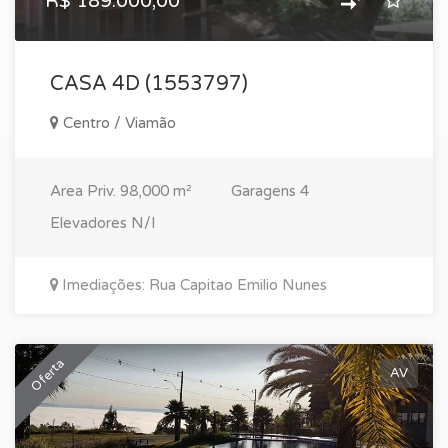
R$ 189.000,00
CASA 4D (1553797)
Centro / Viamão
Area Priv.
98,000 m²
Garagens
4
Elevadores
N/I
Imediações: Rua Capitao Emilio Nunes
Oferta
AV