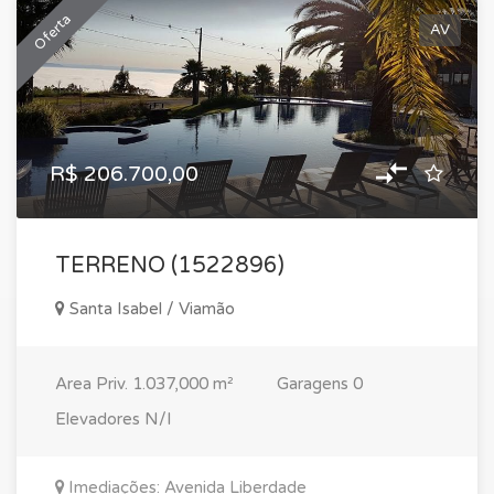
Oferta
AV
R$ 206.700,00
TERRENO (1522896)
Santa Isabel / Viamão
Area Priv.
1.037,000 m²
Garagens
0
Elevadores
N/I
Imediações: Avenida Liberdade