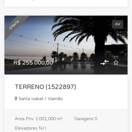
Oferta
AV
R$ 255.000,00
TERRENO (1522897)
Santa Isabel / Viamão
Area Priv.
1.001,000 m²
Garagens
0
Elevadores
N/I