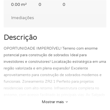
0.00 m²
0
0
Imediações
Descrição
OPORTUNIDADE IMPERDÍVEL! Terreno com enorme
potencial para construção de sobrados Ideal para
investidores e construtores! Localização estratégica em uma
região valorizada e em plena expansão! Excelente
aproveitamento para construção de sobrados modernos e
funcionais. Zoneamento ZR2.1 Perfeito para projetos
residenciais com alto retorno. Infraestrutura completa no
entorno, com acesso facilitado às principais vias: Av. Salgado
Filho e Av. das Torres. Comércio, escolas e transporte público
Mostrar mais
bem próximos. Preço imperdível! Entre em contato agora