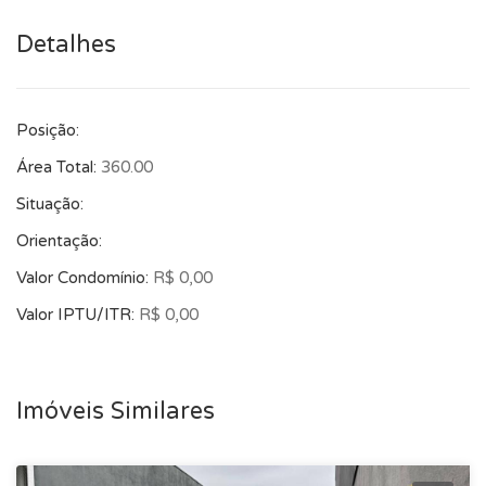
mesmo e garanta a melhor negociação! Não deixe passar
Detalhes
esta oportunidade única!
Posição:
Área Total:
360.00
Situação:
Orientação:
Valor Condomínio:
R$ 0,00
Valor IPTU/ITR:
R$ 0,00
Imóveis Similares