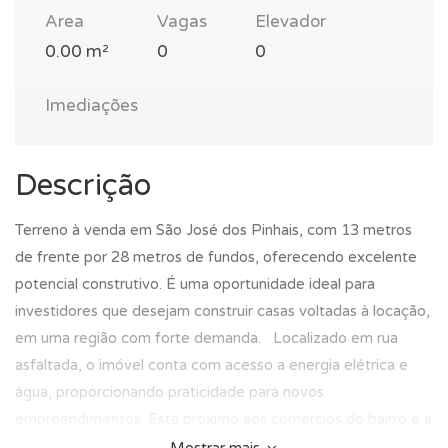
Area
Vagas
Elevador
0.00 m²
0
0
Imediações
Descrição
Terreno à venda em São José dos Pinhais, com 13 metros
de frente por 28 metros de fundos, oferecendo excelente
potencial construtivo. É uma oportunidade ideal para
investidores que desejam construir casas voltadas à locação,
em uma região com forte demanda. Localizado em rua
asfaltada, o imóvel conta com acesso a energia elétrica e
água, proporcionando praticidade para novos
empreendimentos. Está próximo aos comércios do bairro e a
apenas 2 minutos da fábrica da Renault, um diferencial que