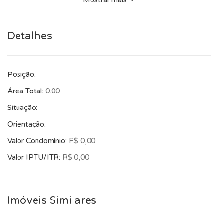
Mostrar mais
agrega valorização e atratividade para futuros locatários.
Detalhes
Posição:
Área Total:
0.00
Situação:
Orientação:
Valor Condomínio:
R$ 0,00
Valor IPTU/ITR:
R$ 0,00
Imóveis Similares