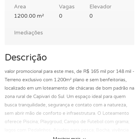
Area
Vagas
Elevador
1200.00 m²
0
0
Imediações
Descrição
valor promocional para este mes, de R$ 165 mil por 148 mil -
Terreno exclusivo com 1.200m² plano e sem benfeitorias,
localizado em um loteamento de chácaras de bom padrão na
zona rural de Capivari do Sul. Um espaço ideal para quem
busca tranquilidade, segurança e contato com a natureza,
sem abrir mão de conforto e infraestrutura. O Loteamento
oferece Piscina; Playgroud; Campo de Futebol com grama;
lagos com Pedalinhos; Açudes para pesca; Bocha; vivência
com animais de fazenda e Passeios a cavalo, alem de