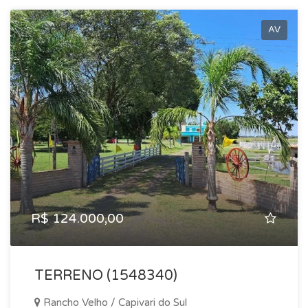
AV
R$ 124.000,00
TERRENO (1548340)
Rancho Velho / Capivari do Sul