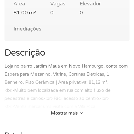
Area
Vagas
Elevador
81.00 m²
0
0
Imediações
Descrição
Loja no bairro Jardim Mauá em Novo Hamburgo, conta com
Espera para Mezanino, Vitrine, Cortinas Eletricas, 1
Banheiro, Piso Cerâmica | Área privativa: 81,12 m².
<br>Muito bem localizada em rua com alto fluxo de
pedestres e carros.<br>Fácil acesso ao centro.<br>
<br>Venha marcar ums visita com a Vila Rica.
Mostrar mais