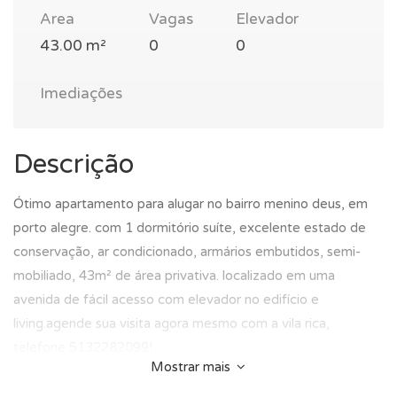
Area
Vagas
Elevador
43.00 m²
0
0
Imediações
Descrição
Ótimo apartamento para alugar no bairro menino deus, em
porto alegre. com 1 dormitório suíte, excelente estado de
conservação, ar condicionado, armários embutidos, semi-
mobiliado, 43m² de área privativa. localizado em uma
avenida de fácil acesso com elevador no edifício e
living.agende sua visita agora mesmo com a vila rica,
telefone 5132282099!
Mostrar mais