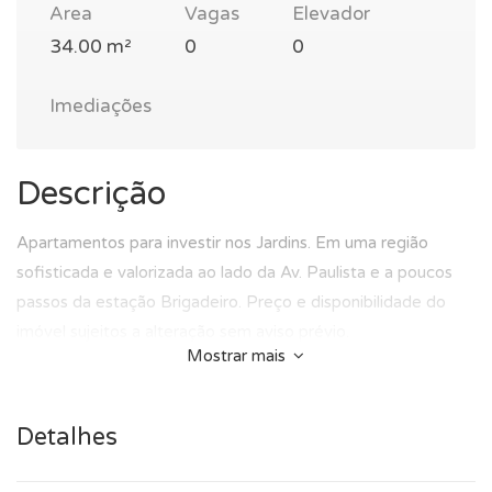
Area
Vagas
Elevador
34.00 m²
0
0
Imediações
Descrição
Apartamentos para investir nos Jardins. Em uma região
sofisticada e valorizada ao lado da Av. Paulista e a poucos
passos da estação Brigadeiro. Preço e disponibilidade do
imóvel sujeitos a alteração sem aviso prévio.
Mostrar mais
Detalhes