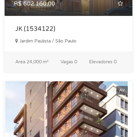
R$ 602.160,00
JK (1534122)
Jardim Paulista / São Paulo
Area
24,000 m²
Vagas
0
Elevadores
0
AV