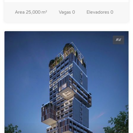
Area
25,000 m²
Vagas
0
Elevadores
0
AV