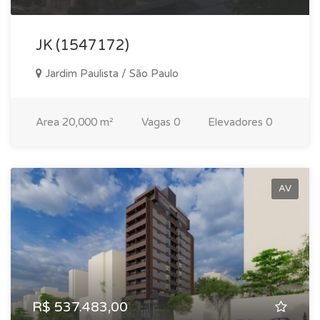
JK (1547172)
Jardim Paulista / São Paulo
Area
20,000 m²
Vagas
0
Elevadores
0
AV
R$ 537.483,00