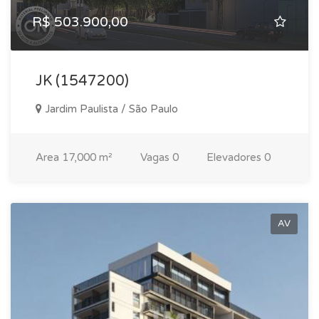
R$ 503.900,00
JK (1547200)
Jardim Paulista / São Paulo
Area
17,000 m²
Vagas
0
Elevadores
0
AV