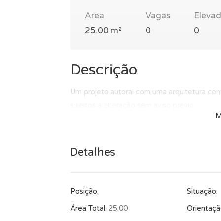
Area
Vagas
Elevad
25.00 m²
0
0
Descrição
Um projeto autoral com uma arquitetura con
sujeitos a alteração sem aviso prévio.
M
Detalhes
Posição:
Situação:
Área Total:
25.00
Orientaçã