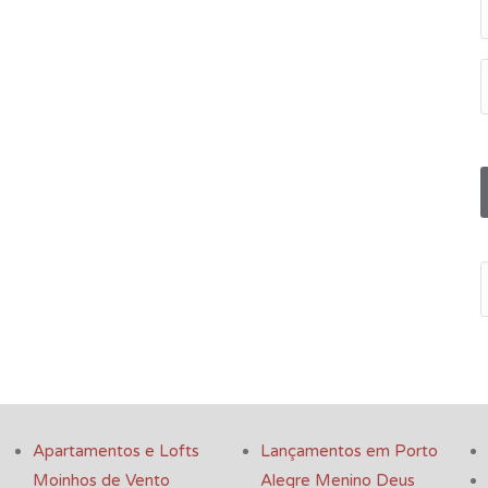
Apartamentos e Lofts
Lançamentos em Porto
Moinhos de Vento
Alegre Menino Deus