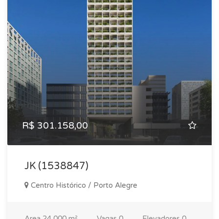
R$ 301.158,00
JK (1538847)
Centro Histórico / Porto Alegre
Area
24,000 m²
Vagas
0
Elevadores
0