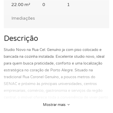
22.00 m²
0
1
Imediações
Descrição
Studio Novo na Rua Cel. Genuíno ja com piso colocado e
bancada na cozinha instalada. Excelente studio novo, ideal
para quem busca praticidade, conforto e uma localização
estratégica no coração de Porto Alegre. Situado na
tradicional Rua Coronel Genuíno, a poucos metros do
SENAC e próximo às principais universidades, centros
empresariais, comércio, gastronomia e serviços da região
central, o imóvel oferece toda a conveniência de viver perto
de tudo. Com projeto moderno e funcional, ja vem com piso
Mostrar mais
colocado e com a bancada em granito na cozinha e conta