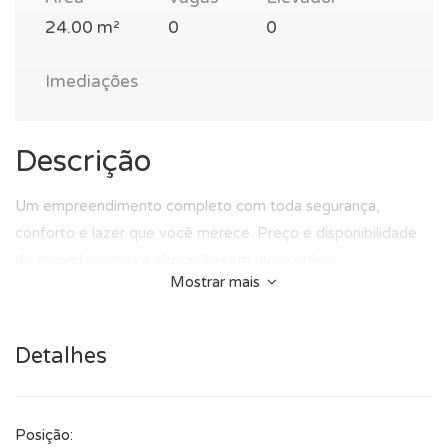
24.00 m²
0
0
Imediações
Descrição
Um empreendimento completo com toda segurança,
conforto e lazer que você merece. Preço e disponibilidade
do imóvel sujeitos a alteração sem aviso prévio.
Mostrar mais
Detalhes
Posição: