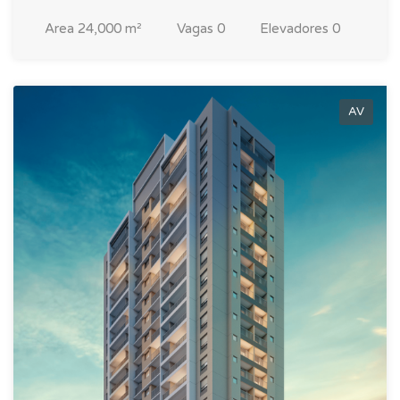
Area
24,000 m²
Vagas
0
Elevadores
0
AV