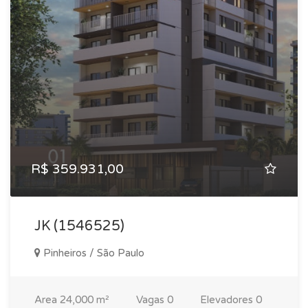
R$ 359.931,00
JK (1546525)
Pinheiros / São Paulo
Area
24,000 m²
Vagas
0
Elevadores
0