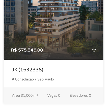
R$ 575.546,00
JK (1532338)
Consolação / São Paulo
Area
31,000 m²
Vagas
0
Elevadores
0