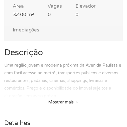
Area
Vagas
Elevador
32.00 m²
0
0
Imediações
Descrição
Uma região jovem e moderna próxima da Avenida Paulista e
com fácil acesso ao metrô, transportes públicos e diversos
restaurantes, padarias, cinemas, shoppings, livrarias e
comércios. Preço e disponibilidade do imóvel sujeitos a
alteração sem aviso prévio.
Mostrar mais
Detalhes