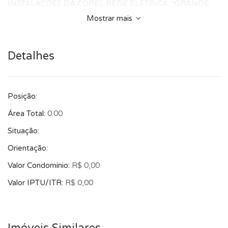
INSTALAÇÕES DA COPEL REDE ELÉTRICA. *GRANDE
OPORTUNIDADE. O principal: Documentação em ordem!!! *
Mostrar mais
VALOR ANUNCIADO PODERÁ SER ALTERADO SEM
AVISO PRÉVIO
Detalhes
Posição:
Área Total:
0.00
Situação:
Orientação:
Valor Condomínio:
R$ 0,00
Valor IPTU/ITR:
R$ 0,00