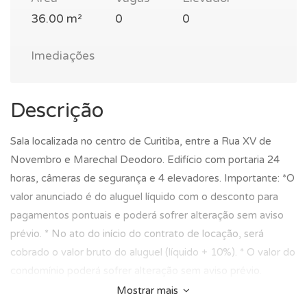
36.00 m²
0
0
Imediações
Descrição
Sala localizada no centro de Curitiba, entre a Rua XV de
Novembro e Marechal Deodoro. Edifício com portaria 24
horas, câmeras de segurança e 4 elevadores. Importante: *O
valor anunciado é do aluguel líquido com o desconto para
pagamentos pontuais e poderá sofrer alteração sem aviso
prévio. * No ato do início do contrato de locação, será
cobrado o valor bruto do aluguel (líquido + 10%). * O valor do
condomínio poderá sofrer alteração sem aviso prévio.
Agende sua visita e surpreenda-se (41) 3244-3029 / 99161-
Mostrar mais