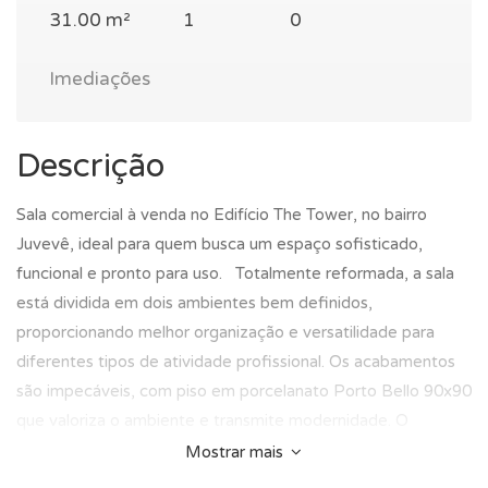
31.00 m²
1
0
Imediações
Descrição
Sala comercial à venda no Edifício The Tower, no bairro
Juvevê, ideal para quem busca um espaço sofisticado,
funcional e pronto para uso. Totalmente reformada, a sala
está dividida em dois ambientes bem definidos,
proporcionando melhor organização e versatilidade para
diferentes tipos de atividade profissional. Os acabamentos
são impecáveis, com piso em porcelanato Porto Bello 90x90
que valoriza o ambiente e transmite modernidade. O
banheiro possui porta oculta, garantindo um visual clean e
Mostrar mais
contemporâneo, enquanto a marcenaria de primeiríssima