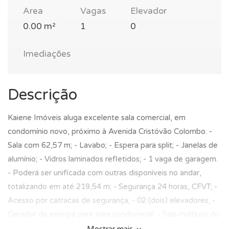
Area
Vagas
Elevador
0.00 m²
1
0
Imediações
Descrição
Kaiene Imóveis aluga excelente sala comercial, em
condomínio novo, próximo à Avenida Cristóvão Colombo. -
Sala com 62,57 m; - Lavabo; - Espera para split; - Janelas de
alumínio; - Vidros laminados refletidos; - 1 vaga de garagem.
- Poderá ser unificada com outras disponíveis no andar,
totalizando em até 219,54 m; - Segurança 24 horas, CFVT; -
Acesso por catracas de segurança; - 02 (dois) elevadores; -
Gerador de energia para área condominial; - Sala multiuso do
condomínio; - Aproveitamento da água da chuva para uso