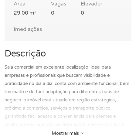
Area
Vagas
Elevador
29.00 m²
0
0
Imediações
Descrição
Sala comercial em excelente localização, ideal para
empresas e profissionais que buscam visibilidade e
praticidade no dia a dia. conta com ambiente funcional, bem
iluminado e de fácil adaptação para diferentes tipos de
negócio. o imóvel está situado em região estratégica,
próximo a comércios, serviços e transporte público,
garantindo fácil acesso e conveniência para clientes e
colaboradores. agende sua visita agora mesmo com a vila
rica, telefone (51) 3228-2099.
Mostrar mais