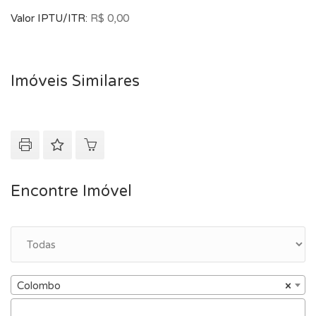
com amplo espaço e completo em Colombo!
Valor IPTU/ITR:
R$ 0,00
Imóveis Similares
Encontre Imóvel
Colombo
×