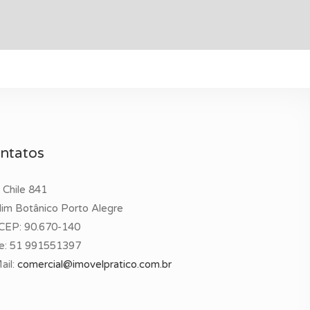
ntatos
 Chile 841
dim Botânico Porto Alegre
CEP: 90.670-140
e:
51 991551397
ail:
comercial@imovelpratico.com.br