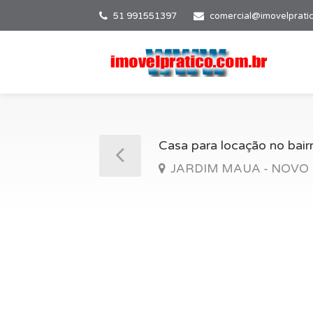
51 991551397
comercial@imovelprati
Casa para locação no bai
JARDIM MAUA - NOVO H