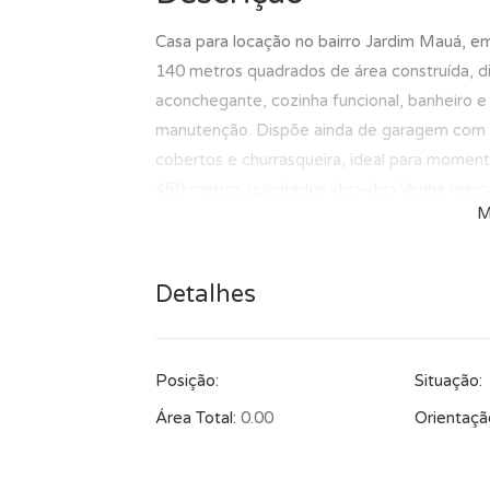
Casa para locação no bairro Jardim Mauá,
140 metros quadrados de área construída, di
aconchegante, cozinha funcional, banheiro e
manutenção. Dispõe ainda de garagem com p
cobertos e churrasqueira, ideal para momen
450 metros quadrados.<br><br>Venha marcar 
M
Detalhes
Posição:
Situação:
Área Total:
0.00
Orientaçã