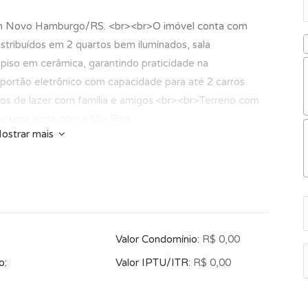
 em Novo Hamburgo/RS. <br><br>O imóvel conta com
stribuídos em 2 quartos bem iluminados, sala
 piso em cerâmica, garantindo praticidade na
ortão eletrônico com capacidade para até 2 carros
tos de lazer com família e amigos.<br><br>Terreno com
uma visita com a Vila Rica.
ostrar mais
Valor Condomínio:
R$ 0,00
o:
Valor IPTU/ITR:
R$ 0,00