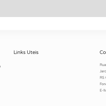
Links Uteis
Co
Rua
a
Jar
RS 
Fon
E-M