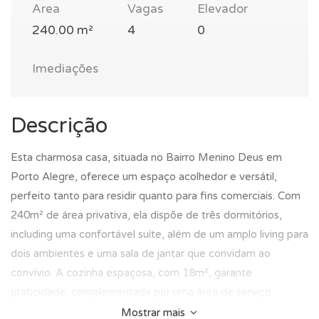
Area
Vagas
Elevador
240.00 m²
4
0
Imediações
Descrição
Esta charmosa casa, situada no Bairro Menino Deus em
Porto Alegre, oferece um espaço acolhedor e versátil,
perfeito tanto para residir quanto para fins comerciais. Com
240m² de área privativa, ela dispõe de três dormitórios,
including uma confortável suíte, além de um amplo living para
dois ambientes e uma sala de jantar que convidam ao
convívio. A cozinha espaçosa, com 18m², garante
praticidade, complementada por uma área de serviço
funcional e um banho social bem equipado. A propriedade
Mostrar mais