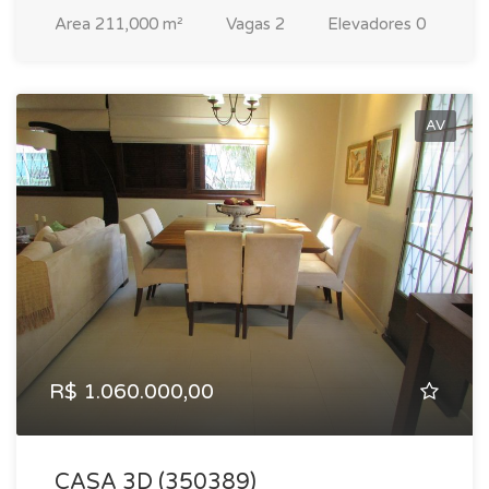
Area
211,000 m²
Vagas
2
Elevadores
0
AV
R$ 1.060.000,00
CASA 3D (350389)