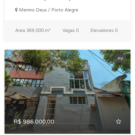
Menino Deus / Porto Alegre
Area
369,000 m²
Vagas
0
Elevadores
0
AV
R$ 986.000,00