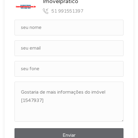
Imovelpratico
51 991551397
Enviar