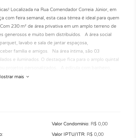
cas! Localizada na Rua Comendador Correia Júnior, em
aça com feira semanal, esta casa térrea é ideal para quem
. Com 230 m² de área privativa em um amplo terreno de
s generosos e muito bem distribuídos. A área social
arquet, lavabo e sala de jantar espaçosa,
ceber família e amigos. Na área íntima, são 03
lados e iluminados. O destaque fica para o amplo quintal
es ou projetos personalizados. A edícula com banheiro,
r o espaço, ideal para momentos de confraternização. O
ostrar mais
 sendo 02 paralelas cobertas e duas paralelas
 dia. Uma casa completa, em localização privilegiada, que
encial de valorização. Ideal para quem deseja morar
Curitiba. "O imóvel acima pode sofrer alterações de
idade de venda a qualquer momento sem aviso prévio.
Valor Condomínio:
R$ 0,00
ores de venda. Trabalhamos sempre mantendo a boa fé
."
o:
Valor IPTU/ITR:
R$ 0,00