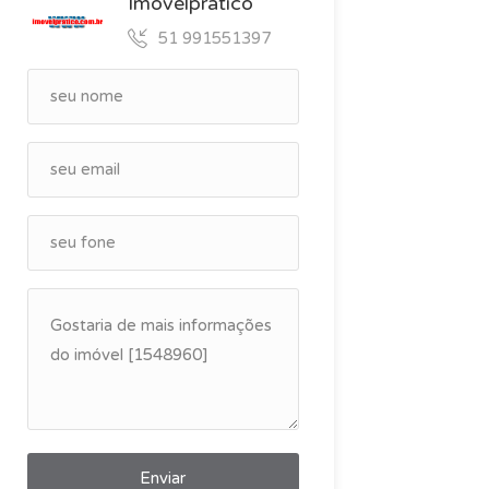
Imovelpratico
51 991551397
Enviar