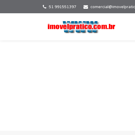
51 991551397
comercial@imovelprati