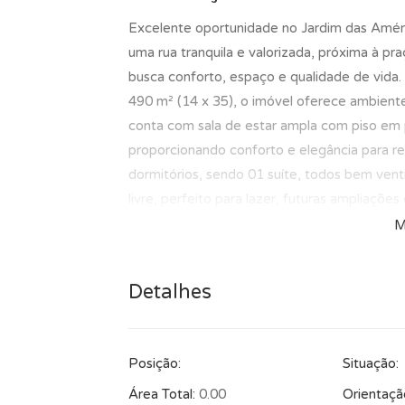
Excelente oportunidade no Jardim das Améri
uma rua tranquila e valorizada, próxima à pr
busca conforto, espaço e qualidade de vida
490 m² (14 x 35), o imóvel oferece ambiente
conta com sala de estar ampla com piso em p
proporcionando conforto e elegância para re
dormitórios, sendo 01 suíte, todos bem venti
livre, perfeito para lazer, futuras ampliaçõ
depósito e churrasqueira para complementa
M
imóvel dispõe ainda de 04 vagas de garagem,
descobertas, garantindo praticidade no dia a
Detalhes
reúne tranquilidade, espaço e excelente pot
bem em um dos bairros mais desejados de 
preço, condições de pagamento e disponibil
Posição:
Situação:
Consulte previamente um de nossos consult
e transparência nos negócios, conte conosco
Área Total:
0.00
Orientaçã