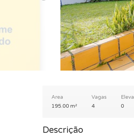
Area
Vagas
Elev
195.00 m²
4
0
Descrição