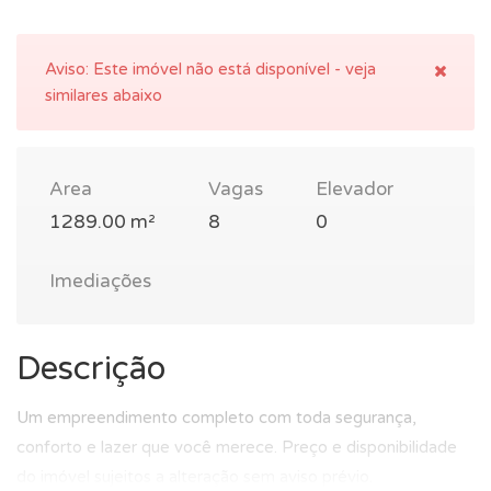
Aviso:
Este imóvel não está disponível - veja
similares abaixo
Area
Vagas
Elevador
1289.00 m²
8
0
Imediações
Descrição
Um empreendimento completo com toda segurança,
conforto e lazer que você merece. Preço e disponibilidade
do imóvel sujeitos a alteração sem aviso prévio.