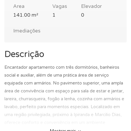
Area
Vagas
Elevador
141.00 m²
1
0
Imediações
Descrição
Encantador apartamento com três dormitórios, banheiros
social e auxiliar, além de uma prática área de serviço
equipada com armários. No pavimento superior, uma ampla
área de convivência com espaço para sala de estar e jantar,
lareira, churrasqueira, fogão a lenha, cozinha com armários e
lavabo, perfeito para momentos especiais. Localizado em
uma região privilegiada, próximo à Ipiranda e Marcilio Dias,
oferece conforto e conveniência em um ambiente
acolhedor. Preço e disponibilidade do imóvel sujeitos a