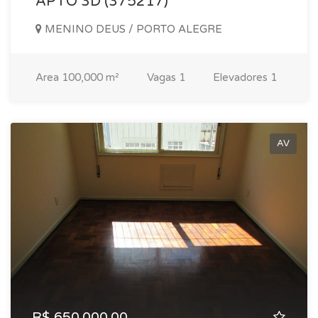
APTO 3D (375217)
MENINO DEUS / PORTO ALEGRE
Area
100,000 m²
Vagas
1
Elevadores
1
AV
R$ 650.000,00