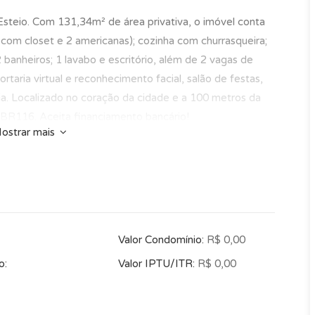
steio. Com 131,34m² de área privativa, o imóvel conta
l com closet e 2 americanas); cozinha com churrasqueira;
 banheiros; 1 lavabo e escritório, além de 2 vagas de
aria virtual e reconhecimento facial, salão de festas,
mia. Localizado no coração da cidade e a 100 metros da
a BR116. Aceita financiamento bancário!
ostrar mais
Valor Condomínio:
R$ 0,00
o:
Valor IPTU/ITR:
R$ 0,00