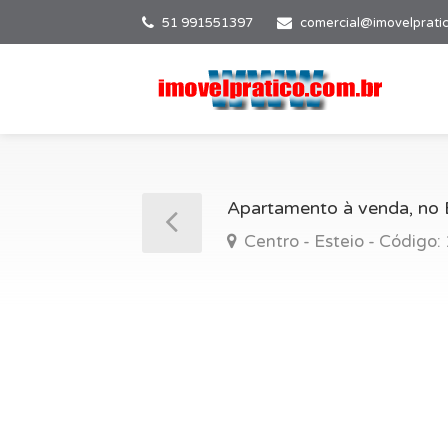
51 991551397
comercial@imovelprati
Apartamento à venda, no B
Centro - Esteio - Código