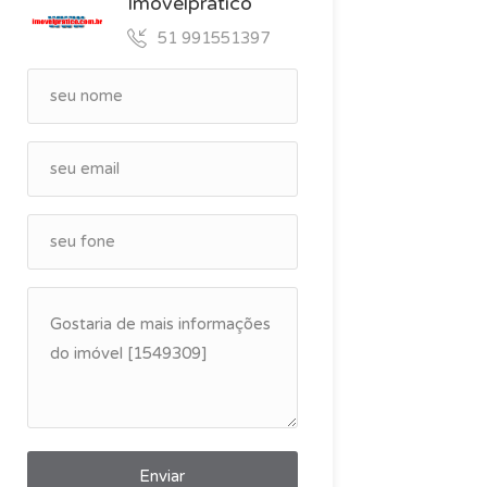
Imovelpratico
51 991551397
Enviar