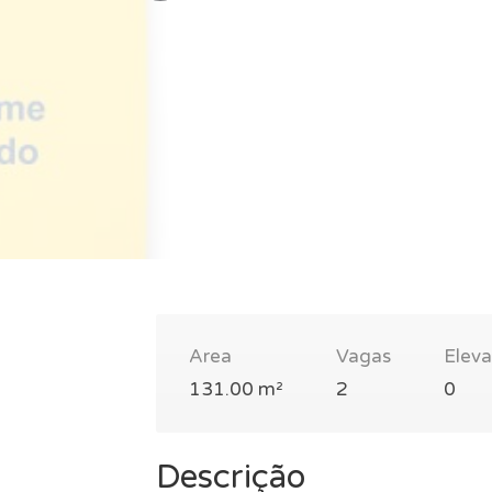
Area
Vagas
Elev
131.00 m²
2
0
Descrição