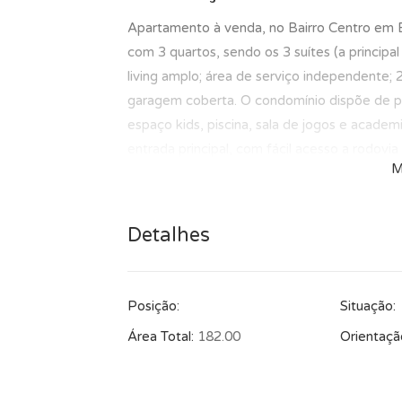
Apartamento à venda, no Bairro Centro em E
com 3 quartos, sendo os 3 suítes (a principa
living amplo; área de serviço independente; 2
garagem coberta. O condomínio dispõe de port
espaço kids, piscina, sala de jogos e acade
entrada principal, com fácil acesso a rodovi
M
Detalhes
Posição:
Situação:
Área Total:
182.00
Orientaçã