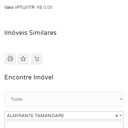
como também esta unidade poderá não estar mais
Valor IPTU/ITR:
R$ 0,00
disponível. Consulte um de nossos corretores para obter
informações atualizadas sobre este imóvel.
Imóveis Similares
Encontre Imóvel
ALMIRANTE TAMANDARE
×