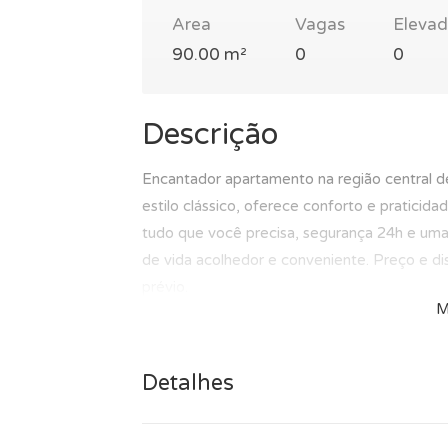
Area
Vagas
Elevad
90.00 m²
0
0
Descrição
Encantador apartamento na região central 
estilo clássico, oferece conforto e pratici
tudo que você precisa, segurança 24h e uma 
de vida acolhedor e conveniente. Preço e dis
prévio.
M
Detalhes