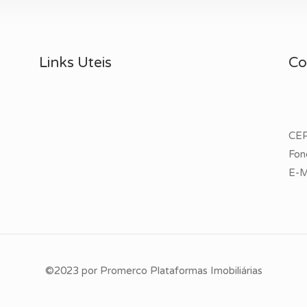
Links Uteis
Co
CEP
Fon
E-M
©2023 por
Promerco Plataformas Imobiliárias