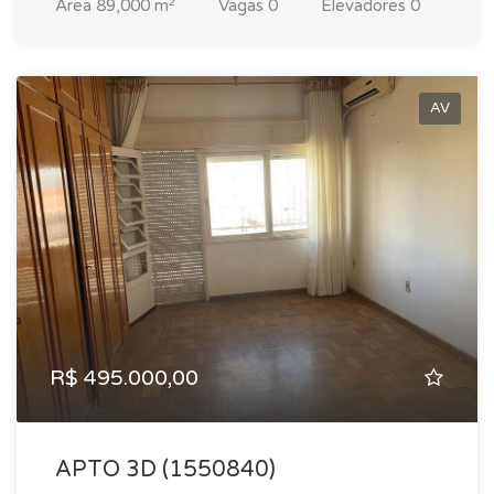
Area
89,000 m²
Vagas
0
Elevadores
0
AV
R$ 495.000,00
APTO 3D (1550840)