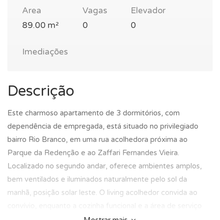
Area
Vagas
Elevador
89.00 m²
0
0
Imediações
Descrição
Este charmoso apartamento de 3 dormitórios, com
dependência de empregada, está situado no privilegiado
bairro Rio Branco, em uma rua acolhedora próxima ao
Parque da Redenção e ao Zaffari Fernandes Vieira.
Localizado no segundo andar, oferece ambientes amplos,
bem ventilados e iluminados naturalmente pelo sol da
manhã, posição solar leste. O living acolhedor convida ao
convívio, enquanto a cozinha funcional e a área de serviço
separada agregam praticidade. Os dormitórios confortáveis