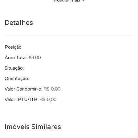
Mostrar mais
e a disposição inteligente fazem deste imóvel uma
excelente escolha para quem busca qualidade de vida em
Detalhes
uma das regiões mais valorizadas de Porto Alegre. Preço e
disponibilidade do imóvel sujeitos a alteração sem aviso
prévio.
Posição:
Área Total:
89.00
Situação:
Orientação:
Valor Condomínio:
R$ 0,00
Valor IPTU/ITR:
R$ 0,00
Imóveis Similares