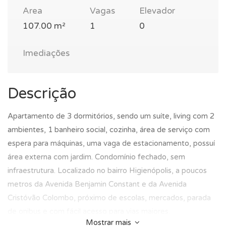
Area
Vagas
Elevador
107.00 m²
1
0
Imediações
Descrição
Apartamento de 3 dormitórios, sendo um suíte, living com 2
ambientes, 1 banheiro social, cozinha, área de serviço com
espera para máquinas, uma vaga de estacionamento, possuí
área externa com jardim. Condomínio fechado, sem
infraestrutura. Localizado no bairro Higienópolis, a poucos
metros da Avenida Benjamin Constant e da Avenida
Cristóvão Colombo, próximo de escolas, mercados, parada
de onibus e com fácil acesso para vias maiores.
Mostrar mais