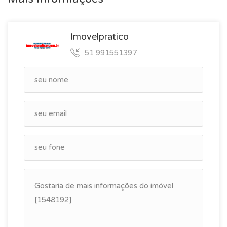
Imovelpratico
51 991551397