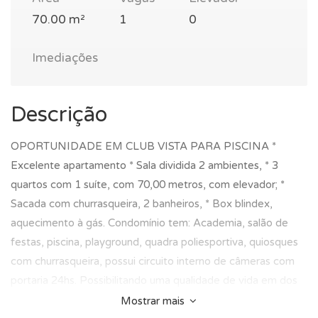
70.00 m²
1
0
Imediações
Descrição
OPORTUNIDADE EM CLUB VISTA PARA PISCINA *
Excelente apartamento * Sala dividida 2 ambientes, * 3
quartos com 1 suíte, com 70,00 metros, com elevador; *
Sacada com churrasqueira, 2 banheiros, * Box blindex,
aquecimento à gás. Condomínio tem: Academia, salão de
festas, piscina, playground, quadra poliesportiva, quiosques
com churrasqueira, possui circuito interno de câmeras com
portaria 24hs. Possibilitando uma qualidade de vida em dos
condomínio clube mais completo da região do Capão Raso.
Mostrar mais