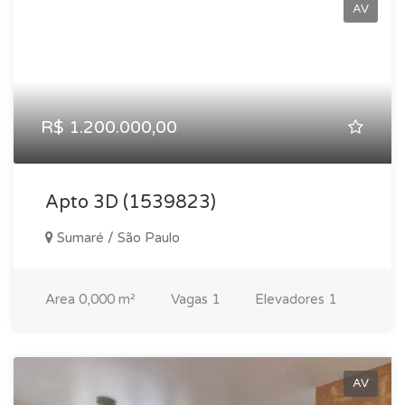
uma localização privilegiada e arborizada de São Paulo.
AV
R$ 1.200.000,00
Apto 3D (1539823)
Sumaré / São Paulo
Area
0,000 m²
Vagas
1
Elevadores
1
AV