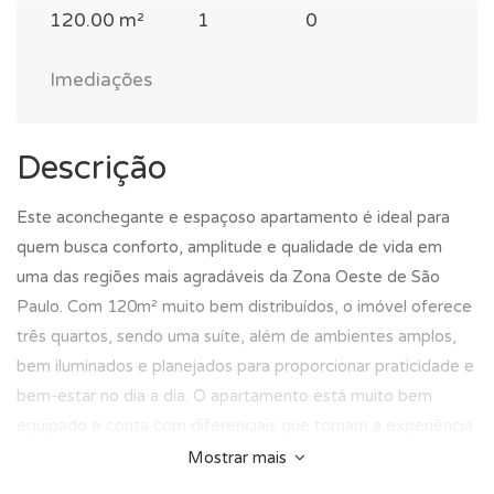
120.00 m²
1
0
Imediações
Descrição
Este aconchegante e espaçoso apartamento é ideal para
quem busca conforto, amplitude e qualidade de vida em
uma das regiões mais agradáveis da Zona Oeste de São
Paulo. Com 120m² muito bem distribuídos, o imóvel oferece
três quartos, sendo uma suíte, além de ambientes amplos,
bem iluminados e planejados para proporcionar praticidade e
bem-estar no dia a dia. O apartamento está muito bem
equipado e conta com diferenciais que tornam a experiência
de morar ainda mais especial, como banheira de
Mostrar mais
hidromassagem, ar-condicionado, varanda e um agradável