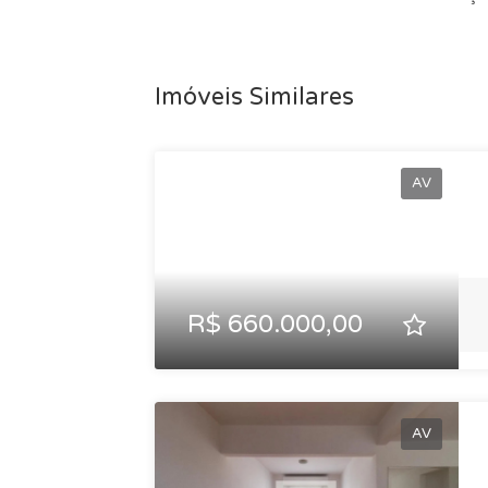
Parque, Shopping West Plaza, Bourbon Sho
oferece infraestrutura completa, com superm
excelente mobilidade urbana. Uma excelen
Imóveis Similares
iluminado, bem localizado e pronto para mor
este incrível imóvel.
AV
R$ 660.000,00
AV