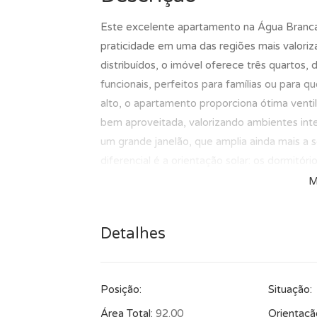
Este excelente apartamento na Água Branca 
praticidade em uma das regiões mais valor
distribuídos, o imóvel oferece três quartos,
funcionais, perfeitos para famílias ou para 
alto, o apartamento proporciona ótima ventil
bem aproveitada, valorizando ambientes int
um grande janelão, que amplia ainda mais a 
diferencial é a orientação solar: os dormitó
recebe sol da tarde, deixando o apartament
M
imóvel conta com três dormitórios bem distrib
de serviço. Além disso, possui armários plan
Detalhes
gás, oferecendo mais praticidade e organiz
comodidade do imóvel. O condomínio dispõe 
que tornam a experiência de morar ainda mai
Posição:
Situação:
grandes destaques. Situado na Rua Mário Set
Perdizes, Pompeia, Barra Funda e Vila Roman
Área Total:
92.00
Orientaçã