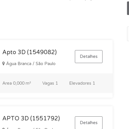
pping, SESC Pompeia e Parque da Água Branca. A região
ercados, escolas, farmácias, restaurantes, serviços e
te oportunidade para quem busca um apartamento amplo,
ar na Água Branca. Agende sua visita e venha conhecer
Apto 3D (1549082)
Detalhes
Água Branca / São Paulo
Area
0,000 m²
Vagas
1
Elevadores
1
APTO 3D (1551792)
Detalhes