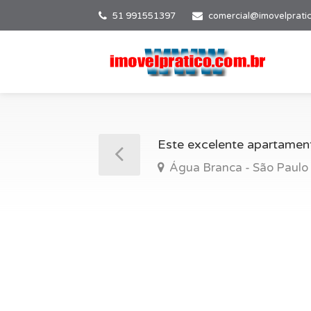
51 991551397
comercial@imovelprati
Este excelente apartament
Água Branca - São Paulo