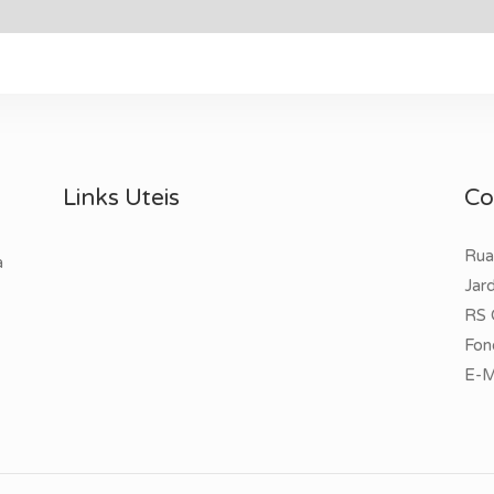
Links Uteis
Co
Rua
a
Jar
RS 
Fon
E-M