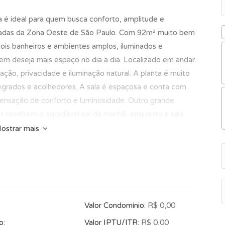
é ideal para quem busca conforto, amplitude e
izadas da Zona Oeste de São Paulo. Com 92m² muito bem
 dois banheiros e ambientes amplos, iluminados e
quem deseja mais espaço no dia a dia. Localizado em andar
ação, privacidade e iluminação natural. A planta é muito
egrados e acolhedores. A sala é espaçosa e conta com
sensação de conforto e luminosidade. Outro grande
rios recebem o agradável sol da manhã, enquanto a sala
o iluminado e aconchegante ao longo de todo o dia. O
ostrar mais
uídos, banheiro social, lavabo, cozinha funcional e área
ejados nos quartos, cozinha e banheiros, box e chuveiro a
ação para a rotina. A vaga de garagem completa a
de salão de festas, quadra esportiva e áreas comuns
s confortável e agradável. A localização é um dos
Valor Condomínio:
R$ 0,00
te, o apartamento possui fácil acesso às regiões de
a, além de estar próximo à Estação Barra Funda, Allianz
o:
Valor IPTU/ITR:
R$ 0,00