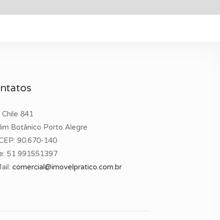
ntatos
 Chile 841
dim Botânico Porto Alegre
CEP: 90.670-140
e:
51 991551397
ail:
comercial@imovelpratico.com.br