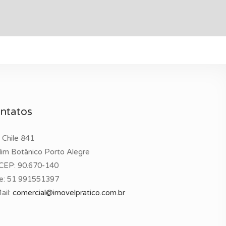
ntatos
 Chile 841
dim Botânico Porto Alegre
CEP: 90.670-140
e:
51 991551397
ail:
comercial@imovelpratico.com.br