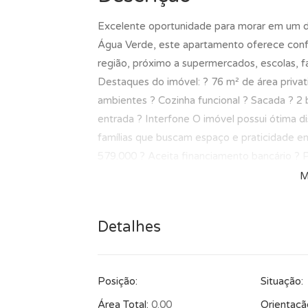
Excelente oportunidade para morar em um dos
Água Verde, este apartamento oferece confort
região, próximo a supermercados, escolas, fa
Destaques do imóvel: ? 76 m² de área privati
ambientes ? Cozinha funcional ? Sacada ? 2 
entrada ? Interfone O imóvel possui ótima d
famílias que buscam espaço e praticidade em
579.000 ? Aceita financiamento bancário ? P
sujeitas a alterações.*** Consulte o corretor
M
Detalhes
Posição:
Situação:
Área Total:
0.00
Orientaçã