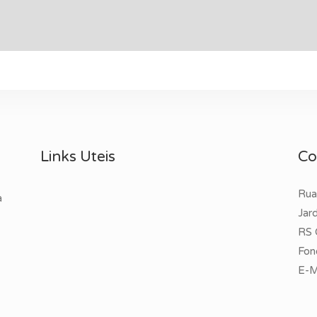
Links Uteis
Co
Rua
a
Jar
RS 
Fon
E-M