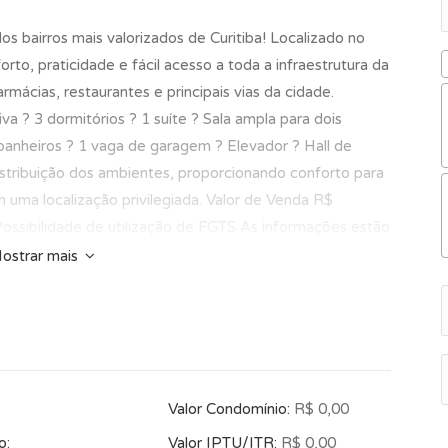
 bairros mais valorizados de Curitiba! Localizado no
o, praticidade e fácil acesso a toda a infraestrutura da
rmácias, restaurantes e principais vias da cidade.
va ? 3 dormitórios ? 1 suíte ? Sala ampla para dois
banheiros ? 1 vaga de garagem ? Elevador ? Hall de
istribuição dos ambientes, proporcionando conforto para
 uma localização privilegiada. Valor de Venda R$
ossibilidade de utilização de FGTS As informações estão
 responsável
ostrar mais
Valor Condomínio:
R$ 0,00
o:
Valor IPTU/ITR:
R$ 0,00