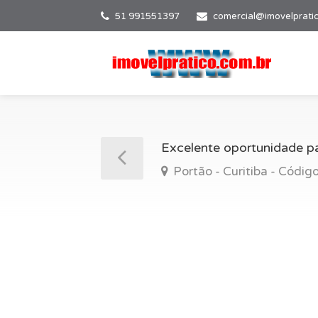
51 991551397
comercial@imovelprati
Excelente oportunidade pa
Portão - Curitiba - Códi