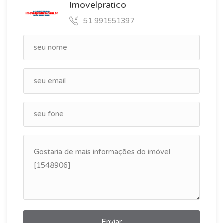
Imovelpratico
51 991551397
Enviar