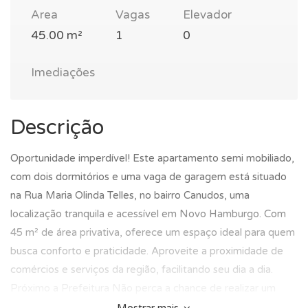
Area
Vagas
Elevador
45.00 m²
1
0
Imediações
Descrição
Oportunidade imperdível! Este apartamento semi mobiliado,
com dois dormitórios e uma vaga de garagem está situado
na Rua Maria Olinda Telles, no bairro Canudos, uma
localização tranquila e acessível em Novo Hamburgo. Com
45 m² de área privativa, oferece um espaço ideal para quem
busca conforto e praticidade. Aproveite a proximidade de
comércios e serviços da região, facilitando seu dia a dia.
Próximo a Prefeitura Não perca a chance de realizar um
excelente investimento. Entre em contato e agende uma