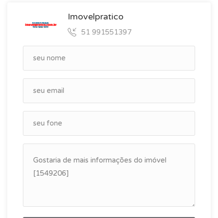
Imovelpratico
51 991551397