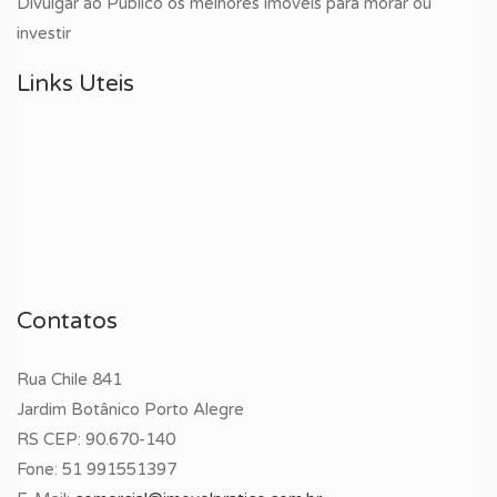
Divulgar ao Público os melhores imóveis para morar ou
investir
Links Uteis
Contatos
Rua Chile 841
Jardim Botânico Porto Alegre
RS CEP: 90.670-140
Fone:
51 991551397