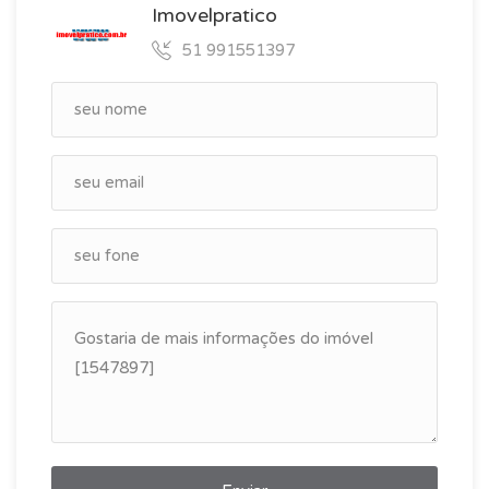
Imovelpratico
51 991551397