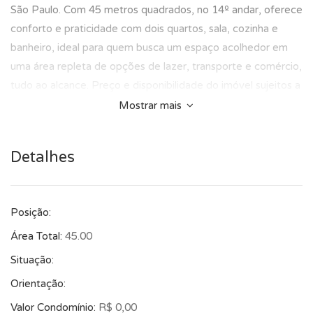
São Paulo. Com 45 metros quadrados, no 14º andar, oferece
conforto e praticidade com dois quartos, sala, cozinha e
banheiro, ideal para quem busca um espaço acolhedor em
uma área repleta de opções de lazer, transporte e comércio,
tudo ao alcance. Preço e disponibilidade do imóvel sujeitos a
alteração sem aviso prévio.
Mostrar mais
Detalhes
Posição:
Área Total:
45.00
Situação:
Orientação:
Valor Condomínio:
R$ 0,00