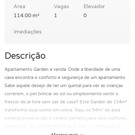
Area
Vagas
Elevador
114.00 m²
1
0
Imediações
Descrição
Apartamento Garden a venda. Onde a liberdade de uma
casa encontra o conforto e segurança de um apartamento.
Sabe aquele desejo de ter um quintal para ver as crianças
correrem, o pet brincar ao sol ou simplesmente sentir o
frescor do ar livre sem sair de casa? Este Garden de 114m²
transforma esse sonho em rotina. Aqui, os 54m² de área
externa privativa são o cenário perfeito para seus melhores
momentos: do café da manhã ao ar livre ao churrasco de
domingo na sacada integrada. Com uma planta inteligente de