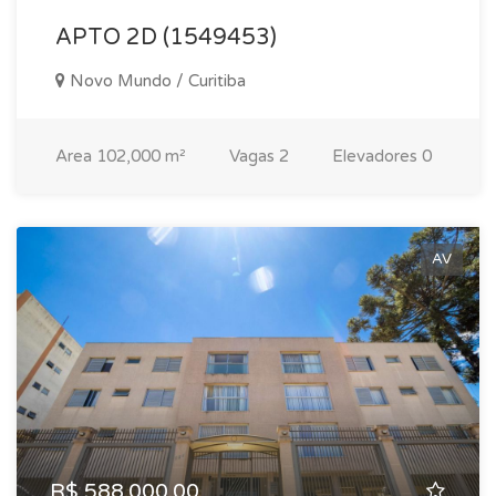
APTO 2D (1549453)
Novo Mundo / Curitiba
Area
102,000 m²
Vagas
2
Elevadores
0
AV
R$ 588.000,00