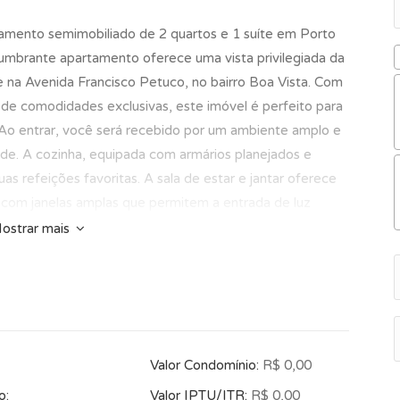
tamento semimobiliado de 2 quartos e 1 suíte em Porto
lumbrante apartamento oferece uma vista privilegiada da
 na Avenida Francisco Petuco, no bairro Boa Vista. Com
de comodidades exclusivas, este imóvel é perfeito para
Ao entrar, você será recebido por um ambiente amplo e
de. A cozinha, equipada com armários planejados e
as refeições favoritas. A sala de estar e jantar oferece
com janelas amplas que permitem a entrada de luz
idativo. Além disso, o imóvel conta com gás individual,
ostrar mais
ar condicionado, elevador, interfone e móveis planejados,
 os momentos. Com uma localização estratégica, você
, escolas, supermercados, farmácia, lojas de
 dia a dia mais prático e agradável. Não perca a
ional pelo valor de R$ 830.000,00. Agende uma visita e
Valor Condomínio:
R$ 0,00
s e diferenciais que este belo apartamento tem a
vel é uma oportunidade única e pode ser seu! Entre em
o:
Valor IPTU/ITR:
R$ 0,00