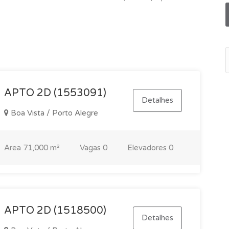
endamento de visitas.*
APTO 2D (1553091)
Detalhes
Boa Vista / Porto Alegre
Area
71,000 m²
Vagas
0
Elevadores
0
APTO 2D (1518500)
Detalhes