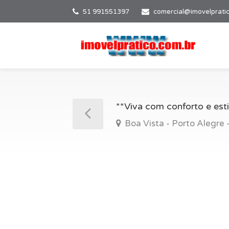
51 991551397
comercial@imovelprati
**Viva com conforto e est
Boa Vista - Porto Alegre