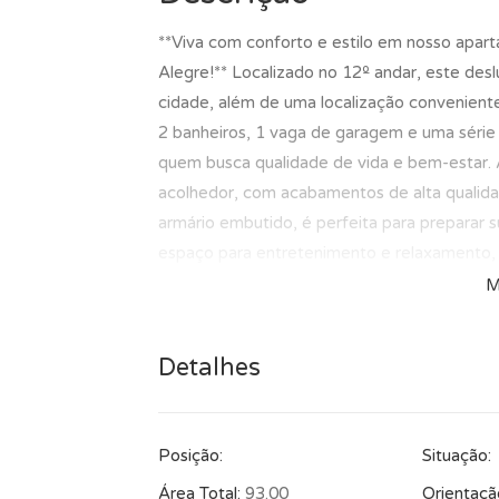
**Viva com conforto e estilo em nosso apar
Alegre!** Localizado no 12º andar, este des
cidade, além de uma localização conveniente
2 banheiros, 1 vaga de garagem e uma série 
quem busca qualidade de vida e bem-estar. 
acolhedor, com acabamentos de alta qualida
armário embutido, é perfeita para preparar su
espaço para entretenimento e relaxamento, 
natural, criando um ambiente ainda mais conv
M
banheiro social, lavabo, aquecimento a gás, 
garantindo praticidade e conforto em todos
Detalhes
estará próximo a uma variedade de comércios
conveniência e opções de lazer, tornando seu
oportunidade de adquirir este imóvel excepc
Posição:
Situação:
venha conhecer de perto todos os benefício
oferecer. Seu novo lar te espera! *Este imó
Área Total:
93.00
Orientaçã