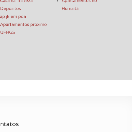
Casa na Tristeza
Apartamentos no
Depósitos
Humaitá
ap jk em poa
Apartamentos próximo
UFRGS
ntatos