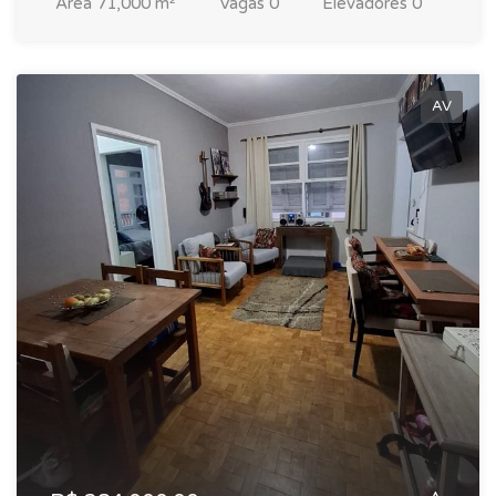
Area
71,000 m²
Vagas
0
Elevadores
0
AV