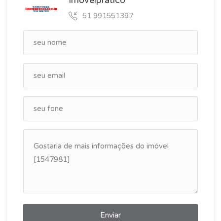
Imovelpratico
51 991551397
Enviar