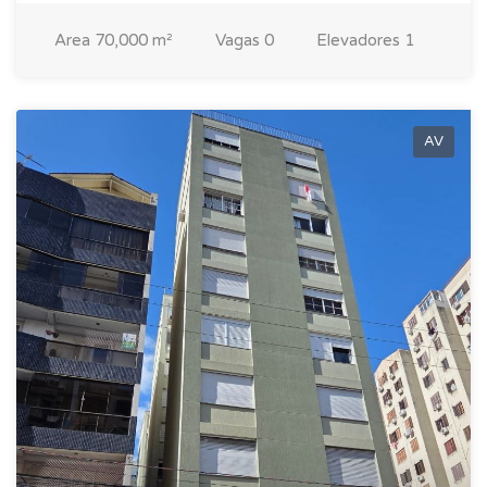
Area
70,000 m²
Vagas
0
Elevadores
1
AV