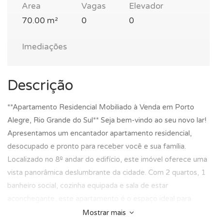
Area
Vagas
Elevador
70.00 m²
0
0
Imediações
Descrição
**Apartamento Residencial Mobiliado à Venda em Porto
Alegre, Rio Grande do Sul** Seja bem-vindo ao seu novo lar!
Apresentamos um encantador apartamento residencial,
desocupado e pronto para receber você e sua família.
Localizado no 8º andar do edifício, este imóvel oferece uma
vista panorâmica deslumbrante da cidade. Com 2 quartos, 1
banheiro social, cozinha equipada e sala de estar
aconchegante, este apartamento é o espaço ideal para
quem busca conforto e praticidade. A localização
Mostrar mais