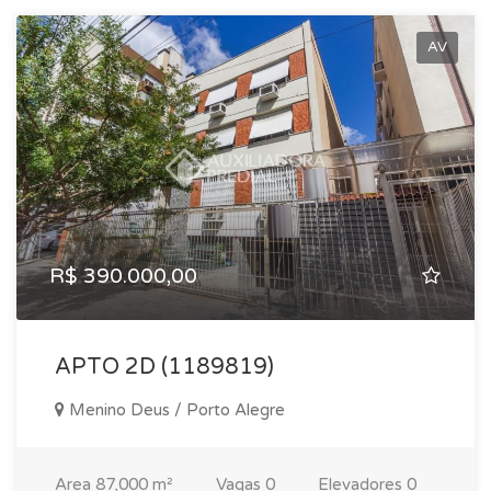
AV
R$ 390.000,00
APTO 2D (1189819)
Menino Deus / Porto Alegre
Area
87,000 m²
Vagas
0
Elevadores
0