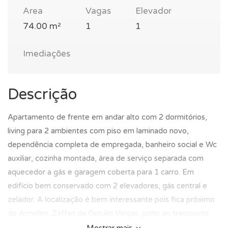
Area
Vagas
Elevador
74.00 m²
1
1
Imediações
Descrição
Apartamento de frente em andar alto com 2 dormitórios,
living para 2 ambientes com piso em laminado novo,
dependência completa de empregada, banheiro social e Wc
auxiliar, cozinha montada, área de serviço separada com
aquecedor a gás e garagem coberta para 1 carro. Em
edifício bem conservado com 2 elevadores, gás central e
zelador. A localização é bem interessante pois fica próximo
do Armelim, Zaffari da Getulio Vargas, junto ao transporte
público da Érico Veríssimo e a todo comercio e serviços da