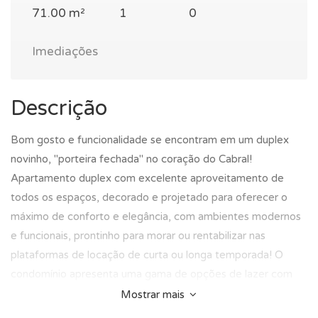
71.00 m²
1
0
Imediações
Descrição
Bom gosto e funcionalidade se encontram em um duplex
novinho, "porteira fechada" no coração do Cabral!
Apartamento duplex com excelente aproveitamento de
todos os espaços, decorado e projetado para oferecer o
máximo de conforto e elegância, com ambientes modernos
e funcionais, prontinho para morar ou rentabilizar nas
plataformas de locação de curta ou longa temporada! O
condomínio apresenta uma gama de opções de lazer com
destaque para a horta, bicicletário, coworking, gourmet
Mostrar mais
interno e externo. Pensado para suprir as necessidades de