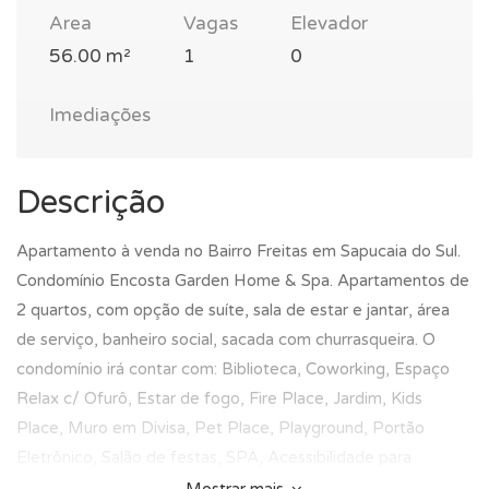
Area
Vagas
Elevador
56.00 m²
1
0
Imediações
Descrição
Apartamento à venda no Bairro Freitas em Sapucaia do Sul.
Condomínio Encosta Garden Home & Spa. Apartamentos de
2 quartos, com opção de suíte, sala de estar e jantar, área
de serviço, banheiro social, sacada com churrasqueira. O
condomínio irá contar com: Biblioteca, Coworking, Espaço
Relax c/ Ofurô, Estar de fogo, Fire Place, Jardim, Kids
Place, Muro em Divisa, Pet Place, Playground, Portão
Eletrônico, Salão de festas, SPA, Acessibilidade para
Cadeirantes, Áreas de Lazer, Churrasqueira Individual, Gás