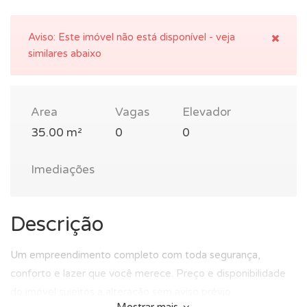
Aviso:
Este imóvel não está disponível - veja
similares abaixo
Area
Vagas
Elevador
35.00 m²
0
0
Imediações
Descrição
Um empreendimento completo com toda segurança,
conforto e lazer que você merece. Preço e disponibilidade
do imóvel sujeitos a alteração sem aviso prévio.