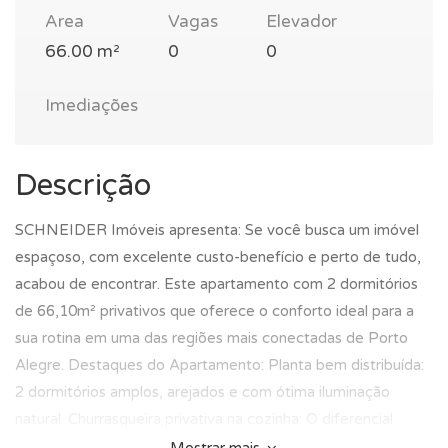
Area
Vagas
Elevador
66.00 m²
0
0
Imediações
Descrição
SCHNEIDER Imóveis apresenta: Se você busca um imóvel
espaçoso, com excelente custo-benefício e perto de tudo,
acabou de encontrar. Este apartamento com 2 dormitórios
de 66,10m² privativos que oferece o conforto ideal para a
sua rotina em uma das regiões mais conectadas de Porto
Alegre. Destaques do Apartamento: Planta bem distribuída:
2 dormitórios amplos, arejados e com ótima iluminação
natural. Churrasqueira privativa na cozinha: O diferencial
perfeito para os seus momentos de lazer sem sair de casa.