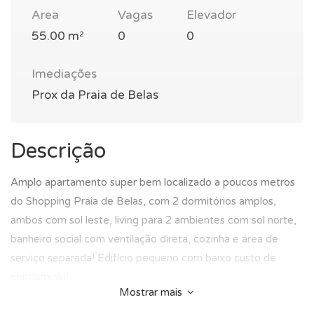
Area
Vagas
Elevador
55.00 m²
0
0
Imediações
Prox da Praia de Belas
Descrição
Amplo apartamento super bem localizado a poucos metros
do Shopping Praia de Belas, com 2 dormitórios amplos,
ambos com sol leste, living para 2 ambientes com sol norte,
banheiro social com ventilação direta, cozinha e área de
serviço separada! Edifício pequeno com baixo custo de
condomínio!
Mostrar mais