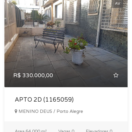
AV
R$ 330.000,00
APTO 2D (1165059)
MENINO DEUS / Porto Alegre
Area
64,000 m²
Vagas
0
Elevadores
0