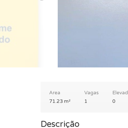
Area
Vagas
Elevad
71.23 m²
1
0
Descrição