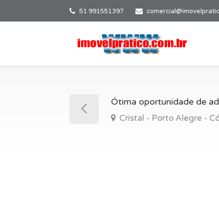
51 991551397
comercial@imovelprati
Ótima oportunidade de adq
Cristal - Porto Alegre - 