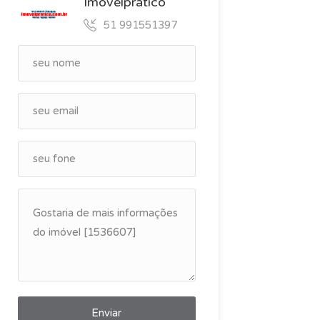
Imovelpratico
51 991551397
Enviar