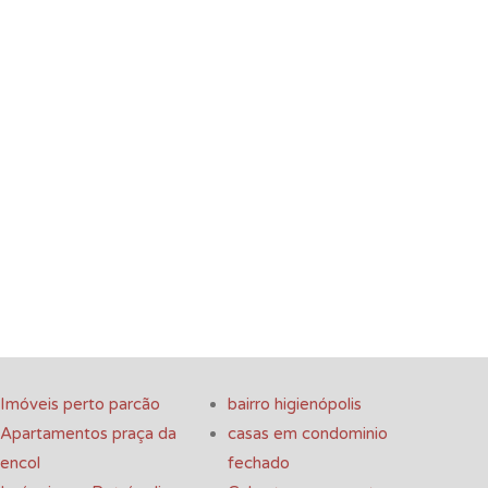
Imóveis perto parcão
bairro higienópolis
Apartamentos praça da
casas em condominio
encol
fechado