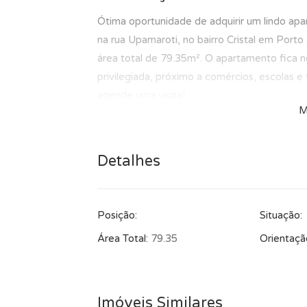
Ótima oportunidade de adquirir um lindo ap
na rua Upamaroti, no bairro Cristal em Porto
área total de 79.35m². O apartamento fica n
privilegiada, próximo a comércios, escolas e
agende uma visita!
M
Detalhes
Posição:
Situação:
Área Total:
79.35
Orientaçã
Imóveis Similares