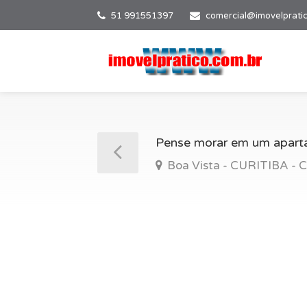
51 991551397
comercial@imovelprati
Pense morar em um aparta
Boa Vista - CURITIBA - 