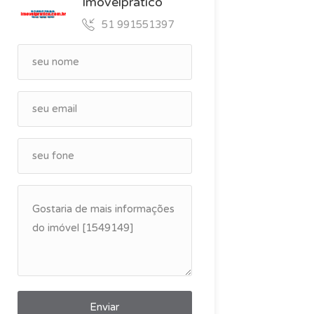
Imovelpratico
51 991551397
Enviar