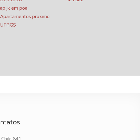
ap jk em poa
Apartamentos próximo
UFRGS
ntatos
 Chile 841