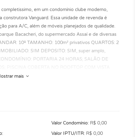
 completissimo, em um condomínio clube moderno,
da construtora Vanguard. Essa unidade de revenda é
ção para A/C, além de móveis planejados de qualidade.
parque Bacacheri, do supermercado Assaí e de diversas
io: ANDAR: 10º TAMANHO: 100m² privativos QUARTOS: 2
 MOBILIADO: SIM DEPOSITO: SIM, super amplo,
DO CONDOMÍNIO: PORTARIA 24 HORAS; SALÃO DE
S; PISCINA COBERTA NO ROOFTOP COM VISTA
 BRINQUEDOTECA; SALÃO DE FESTAS; ÁREA PARA
ostrar mais
res informações e agendamentos, falar com
Valor Condomínio:
R$ 0,00
o:
Valor IPTU/ITR:
R$ 0,00