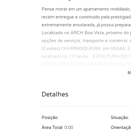
Pense morar em um apartamento mobiliado,
recém entregue e construído pela prestigia
extremamente ensolarada, já possui prepara
Localizado no ARCH Boa Vista, próximo do 
opções de serviços, transporte e comérc
(2 suítes) CHURRASQUEIRA: sim VAGAS: 2
localizado no 11º andar; ESTRUTURA 
FESTAS COM PISCINA PARA CONVIDADO
PARA A CIDADE; ACADEMIA COMPLETA;
M
RECEBIMENTO DE ENCOMENDAS; Para maio
nossos corretores.
Detalhes
Posição:
Situação:
Área Total:
0.00
Orientaçã