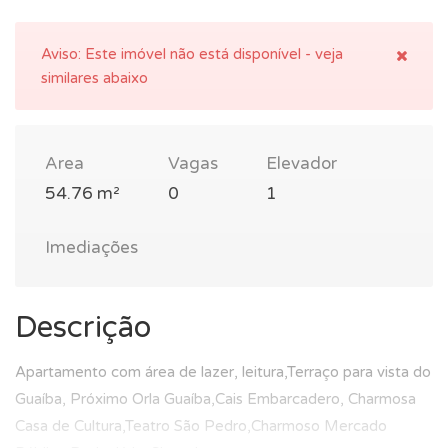
Aviso:
Este imóvel não está disponível - veja
similares abaixo
Area
Vagas
Elevador
54.76 m²
0
1
Imediações
Descrição
Apartamento com área de lazer, leitura,Terraço para vista do
Guaíba, Próximo Orla Guaíba,Cais Embarcadero, Charmosa
Casa de Cultura,Teatro São Pedro,Charmoso Mercado